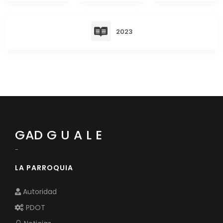
Convocatorias
GESTIÓN ADMINISTRATIVA
2023
Plan de desarrollo y Ordenamiento Territorial - PD
Plan Anual Contratación - PAC
Plan Operativo Anual - POA
Convenios Institucionales
PRESUPUESTO: EJECUCIÓN Y REPORTES
GAD G U A L E
Cédulas presupuestarias y balances
-
Procesos de contratación
LA PARROQUIA
Ejecución Presupuestaria
Autoridad
Obras y proyectos
PDOT