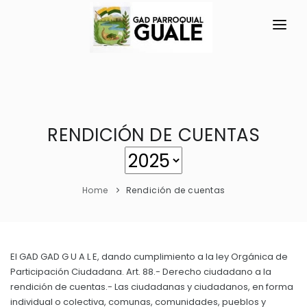
INICIO
LA PARROQUIA
RESEÑA HISTÓRICA
RENDICIÓN DE CUENTAS
GAD
Historia Antigua
TRANSPARENCIA
Símbolos Cívicos
Home
Rendición de cuentas
GESTIÓN Y PRESUPUESTO
Historia Actual
GESTIÓN INSTITUCIONAL
MECANISMOS DE PARTICIPACIÓN
GEOGRAFÍA
Sesiones Ordinarias
TURISMO
El GAD GAD G U A L E, dando cumplimiento a la ley Orgánica de
Costumbres y Tradiciones
CIUDADANÍA ACTIVA
Participación Ciudadana. Art. 88.- Derecho ciudadano a la
Sesiones Extraordinarias
Ubicación
rendición de cuentas.- Las ciudadanas y ciudadanos, en forma
Solicitud de acceso información pública
Resoluciones
individual o colectiva, comunas, comunidades, pueblos y
NEW