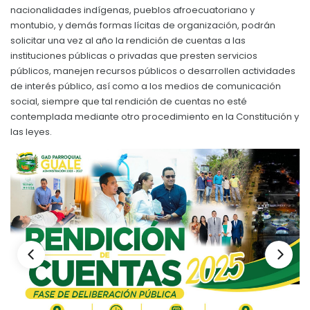
nacionalidades indígenas, pueblos afroecuatoriano y
Convocatorias
montubio, y demás formas lícitas de organización, podrán
solicitar una vez al año la rendición de cuentas a las
GESTIÓN ADMINISTRATIVA
instituciones públicas o privadas que presten servicios
Plan de desarrollo y Ordenamiento Territorial - PD
públicos, manejen recursos públicos o desarrollen actividades
de interés público, así como a los medios de comunicación
Plan Anual Contratación - PAC
social, siempre que tal rendición de cuentas no esté
contemplada mediante otro procedimiento en la Constitución y
Plan Operativo Anual - POA
las leyes.
Convenios Institucionales
PRESUPUESTO: EJECUCIÓN Y REPORTES
Cédulas presupuestarias y balances
Procesos de contratación
Ejecución Presupuestaria
Obras y proyectos