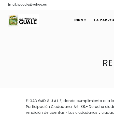
Email: jpguale@yahoo.es
INICIO
LA PARRO
RE
El GAD GAD G U A L E, dando cumplimiento a la l
Participación Ciudadana. Art. 88.- Derecho ciu
rendición de cuentas.- Las ciudadanas y ciuda