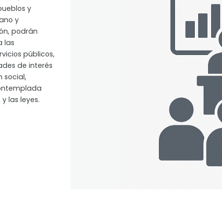
pueblos y
iano y
ión, podrán
a las
vicios públicos,
ades de interés
 social,
contemplada
y las leyes.