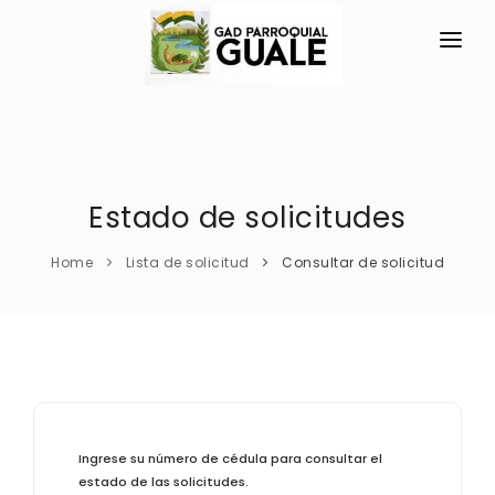
INICIO
LA PARROQUIA
RESEÑA HISTÓRICA
Estado de solicitudes
GAD
Historia Antigua
TRANSPARENCIA
Home
Lista de solicitud
Consultar de solicitud
Símbolos Cívicos
GESTIÓN Y PRESUPUESTO
Historia Actual
GESTIÓN INSTITUCIONAL
MECANISMOS DE PARTICIPACIÓN
GEOGRAFÍA
Sesiones Ordinarias
TURISMO
Costumbres y Tradiciones
CIUDADANÍA ACTIVA
Sesiones Extraordinarias
Ubicación
Ingrese su número de cédula para consultar el
Solicitud de acceso información pública
Resoluciones
estado de las solicitudes.
NEW